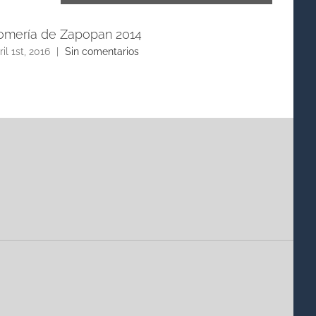
omería de Zapopan 2014
Retiro
Madre 
ril 1st, 2016
|
Sin comentarios
abril 1st