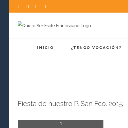
Saltar
Facebook
Instagram
YouTube
X
al
contenido
INICIO
¿TENGO VOCACIÓN?
Fiesta de nuestro P. San Fco. 2015