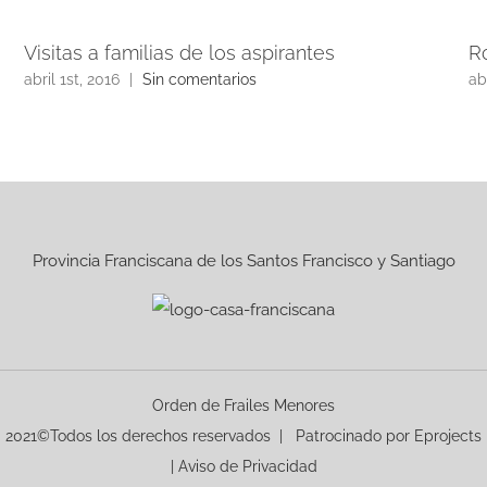
Visitas a familias de los aspirantes
R
abril 1st, 2016
|
Sin comentarios
ab
Provincia Franciscana de los Santos Francisco y Santiago
Orden de Frailes Menores
2021©Todos los derechos reservados | Patrocinado por
Eprojects
|
Aviso de Privacidad