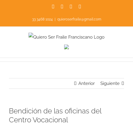
Saltar
Facebook
Instagram
YouTube
X
al
33 3468 1024
|
quieroserfraile@gmail.com
contenido
Anterior
Siguiente
Bendición de las oficinas del
Centro Vocacional