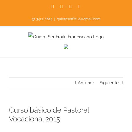
Saltar
Facebook
Instagram
YouTube
X
al
33 3468 1024
|
quieroserfraile@gmail.com
contenido
Anterior
Siguiente
Curso básico de Pastoral
Vocacional 2015