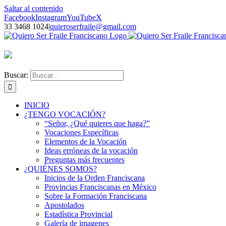
Saltar al contenido
Facebook
Instagram
YouTube
X
33 3468 1024
|
quieroserfraile@gmail.com
Buscar:
INICIO
¿TENGO VOCACIÓN?
“Señor, ¿Qué quieres que haga?”
Vocaciones Específicas
Elementos de la Vocación
Ideas erróneas de la vocación
Preguntas más frecuentes
¿QUIÉNES SOMOS?
Inicios de la Orden Franciscana
Provincias Franciscanas en México
Sobre la Formación Franciscana
Apostolados
Estadística Provincial
Galería de imagenes