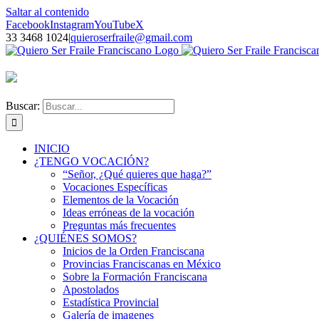
Saltar al contenido
Facebook
Instagram
YouTube
X
33 3468 1024
|
quieroserfraile@gmail.com
Buscar:
INICIO
¿TENGO VOCACIÓN?
“Señor, ¿Qué quieres que haga?”
Vocaciones Específicas
Elementos de la Vocación
Ideas erróneas de la vocación
Preguntas más frecuentes
¿QUIÉNES SOMOS?
Inicios de la Orden Franciscana
Provincias Franciscanas en México
Sobre la Formación Franciscana
Apostolados
Estadística Provincial
Galería de imagenes