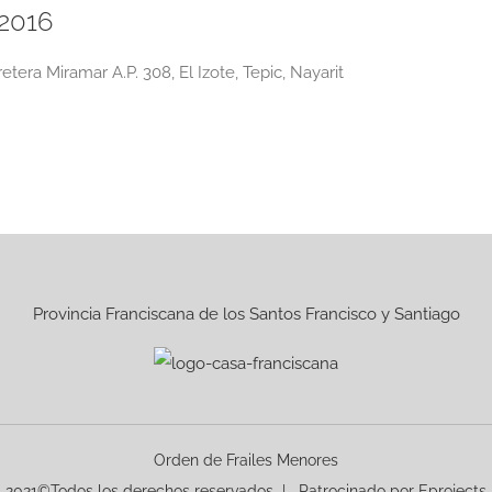
 2016
etera Miramar A.P. 308, El Izote, Tepic, Nayarit
Provincia Franciscana de los Santos Francisco y Santiago
Orden de Frailes Menores
2021©Todos los derechos reservados | Patrocinado por
Eprojects