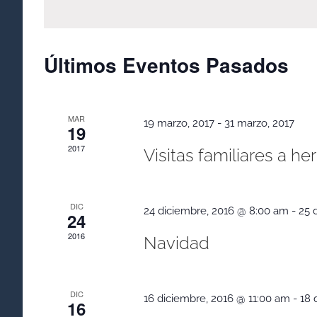
Eventos
vistas
para
la
de
Últimos Eventos Pasados
palabra
Eventos
clave.
MAR
19 marzo, 2017
-
31 marzo, 2017
19
2017
Visitas familiares a h
DIC
24 diciembre, 2016 @ 8:00 am
-
25 
24
2016
Navidad
DIC
16 diciembre, 2016 @ 11:00 am
-
18 
16