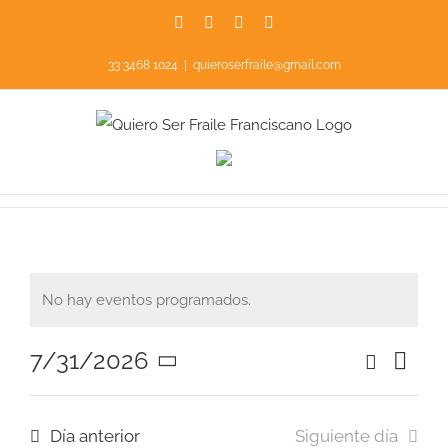
Saltar
Facebook
Instagram
YouTube
X
al
33 3468 1024
|
quieroserfraile@gmail.com
contenido
No hay eventos programados.
Aviso
7/31/2026
Buscar
Nav
Nave
Día
Seleccionar
de
fecha.
de
Día anterior
Siguiente día