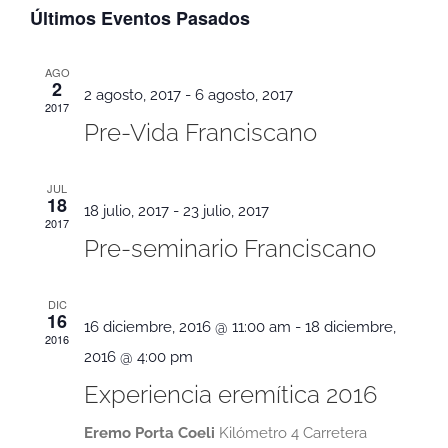
de
Últimos Eventos Pasados
fecha.
de
vist
bús
AGO
2
2 agosto, 2017
-
6 agosto, 2017
de
2017
y
Pre-Vida Franciscano
Eve
vista
JUL
18
de
18 julio, 2017
-
23 julio, 2017
2017
Pre-seminario Franciscano
Even
DIC
16
16 diciembre, 2016 @ 11:00 am
-
18 diciembre,
2016
2016 @ 4:00 pm
Experiencia eremítica 2016
Eremo Porta Coeli
Kilómetro 4 Carretera