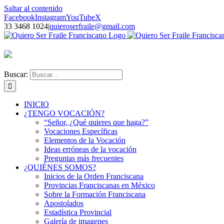
Saltar al contenido
Facebook
Instagram
YouTube
X
33 3468 1024
|
quieroserfraile@gmail.com
Buscar:
INICIO
¿TENGO VOCACIÓN?
“Señor, ¿Qué quieres que haga?”
Vocaciones Específicas
Elementos de la Vocación
Ideas erróneas de la vocación
Preguntas más frecuentes
¿QUIÉNES SOMOS?
Inicios de la Orden Franciscana
Provincias Franciscanas en México
Sobre la Formación Franciscana
Apostolados
Estadística Provincial
Galería de imagenes