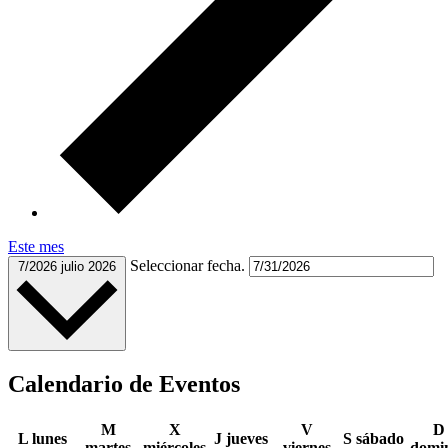
Este mes
Seleccionar fecha.
7/2026
julio 2026
Calendario de Eventos
M
X
V
D
L
lunes
J
jueves
S
sábado
martes
miércoles
viernes
domi