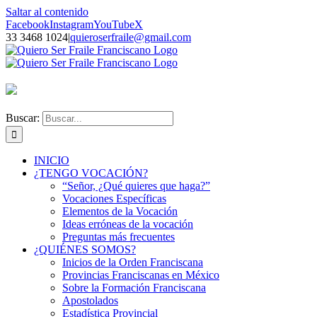
Saltar al contenido
Facebook
Instagram
YouTube
X
33 3468 1024
|
quieroserfraile@gmail.com
Buscar:
INICIO
¿TENGO VOCACIÓN?
“Señor, ¿Qué quieres que haga?”
Vocaciones Específicas
Elementos de la Vocación
Ideas erróneas de la vocación
Preguntas más frecuentes
¿QUIÉNES SOMOS?
Inicios de la Orden Franciscana
Provincias Franciscanas en México
Sobre la Formación Franciscana
Apostolados
Estadística Provincial