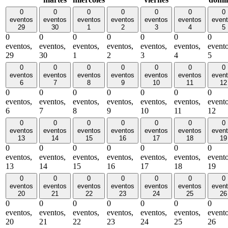
0
0
0
0
0
0
0
eventos
eventos
eventos
eventos
eventos
eventos
even
29
30
1
2
3
4
5
0
0
0
0
0
0
0
eventos,
eventos,
eventos,
eventos,
eventos,
eventos,
evento
29
30
1
2
3
4
5
0
0
0
0
0
0
0
eventos
eventos
eventos
eventos
eventos
eventos
even
6
7
8
9
10
11
12
0
0
0
0
0
0
0
eventos,
eventos,
eventos,
eventos,
eventos,
eventos,
evento
6
7
8
9
10
11
12
0
0
0
0
0
0
0
eventos
eventos
eventos
eventos
eventos
eventos
even
13
14
15
16
17
18
19
0
0
0
0
0
0
0
eventos,
eventos,
eventos,
eventos,
eventos,
eventos,
evento
13
14
15
16
17
18
19
0
0
0
0
0
0
0
eventos
eventos
eventos
eventos
eventos
eventos
even
20
21
22
23
24
25
26
0
0
0
0
0
0
0
eventos,
eventos,
eventos,
eventos,
eventos,
eventos,
evento
20
21
22
23
24
25
26