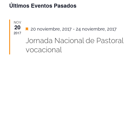
de
Últimos Eventos Pasados
fecha.
de
vist
bús
NOV
20
Destacado
20 noviembre, 2017
-
24 noviembre, 2017
de
2017
y
Jornada Nacional de Pastoral
Eve
vocacional
vista
de
Even