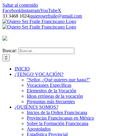
Saltar al contenido
Facebook
Instagram
YouTube
X
33 3468 1024
|
quieroserfraile@gmail.com
Buscar:
INICIO
¿TENGO VOCACIÓN?
“Señor, ¿Qué quieres que haga?”
Vocaciones Específicas
Elementos de la Vocación
Ideas erróneas de la vocación
Preguntas más frecuentes
¿QUIÉNES SOMOS?
Inicios de la Orden Franciscana
Provincias Franciscanas en México
Sobre la Formación Franciscana
Apostolados
Estadística Provincial