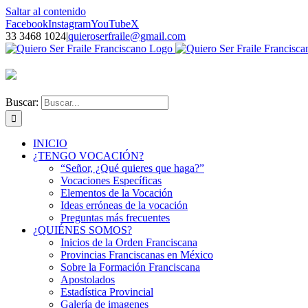
Saltar al contenido
Facebook
Instagram
YouTube
X
33 3468 1024
|
quieroserfraile@gmail.com
Buscar:
INICIO
¿TENGO VOCACIÓN?
“Señor, ¿Qué quieres que haga?”
Vocaciones Específicas
Elementos de la Vocación
Ideas erróneas de la vocación
Preguntas más frecuentes
¿QUIÉNES SOMOS?
Inicios de la Orden Franciscana
Provincias Franciscanas en México
Sobre la Formación Franciscana
Apostolados
Estadística Provincial
Galería de imagenes