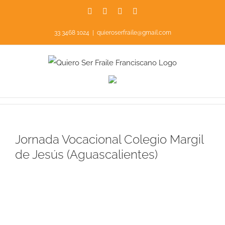
Saltar
Facebook
Instagram
YouTube
X
al
33 3468 1024
|
quieroserfraile@gmail.com
contenido
Jornada Vocacional Colegio Margil
de Jesús (Aguascalientes)