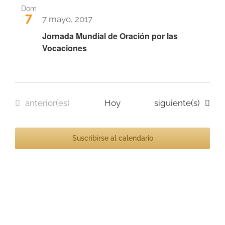
bús
Dom
7
de
7 mayo, 2017
y
Jornada Mundial de Oración por las
Eve
Vocaciones
vista
de
Even
Eventos
Eventos
anterior(es)
Hoy
siguiente(s)
Suscribirse al calendario