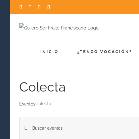
Saltar
Facebook
Instagram
YouTube
X
al
contenido
INICIO
¿TENGO VOCACIÓN?
Colecta
Colecta
Eventos
Navegación
Introduce