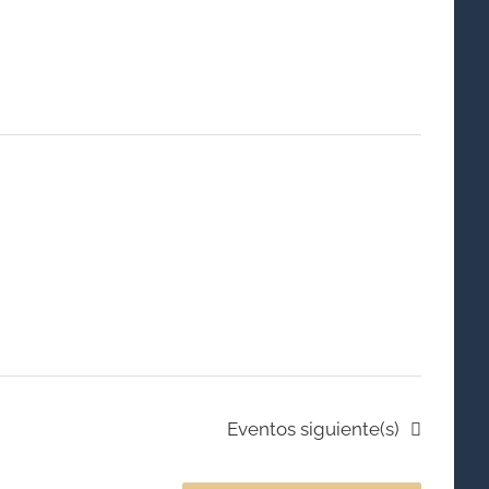
vistas
de
Evento
Eventos
siguiente(s)