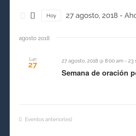
la
de
palabra
27 agosto, 2018
 - 
Ah
Hoy
búsqueda
clave.
Seleccionar
fecha.
Busca
y
agosto 2018
Eventos
vistas
para
la
Lun
de
27 agosto, 2018 @ 8:00 am
-
23 
27
palabra
Semana de oración po
Eventos
clave.
Eventos
anterior(es)