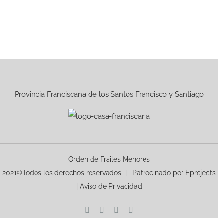
Provincia Franciscana de los Santos Francisco y Santiago
Orden de Frailes Menores
2021©Todos los derechos reservados | Patrocinado por
Eprojects
|
Aviso de Privacidad
Facebook
Instagram
YouTube
X