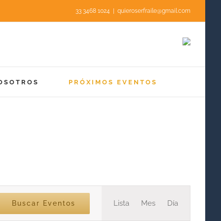
33 3468 1024
|
quieroserfraile@gmail.com
OSOTROS
PRÓXIMOS EVENTOS
Navegación
Lista
Mes
Día
Buscar Eventos
de