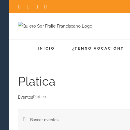
Saltar
Facebook
Instagram
YouTube
X
al
contenido
INICIO
¿TENGO VOCACIÓN?
Platica
Platica
Eventos
Navegación
Introduce