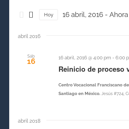
la
de
palabra
16 abril, 2016
 - 
Ahora
Hoy
búsqueda
clave.
Seleccionar
fecha.
Busca
y
abril 2016
Eventos
vistas
para
la
Sáb
de
16 abril, 2016 @ 4:00 pm
-
6:00 
16
palabra
Reinicio de proceso 
Eventos
clave.
Centro Vocacional Franciscano de 
Santiago en México.
Jesús #724, Co
abril 2018