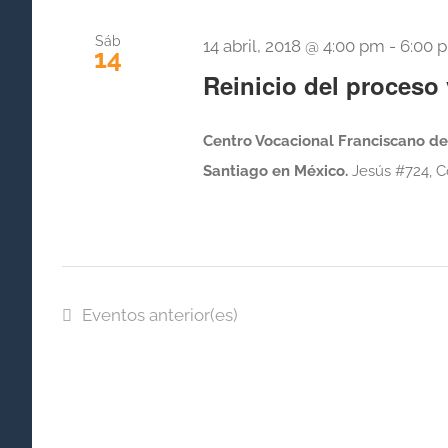
Sáb
14 abril, 2018 @ 4:00 pm
-
6:00 
14
Reinicio del proceso
Centro Vocacional Franciscano de 
Santiago en México.
Jesús #724, Co
Eventos
anterior(es)