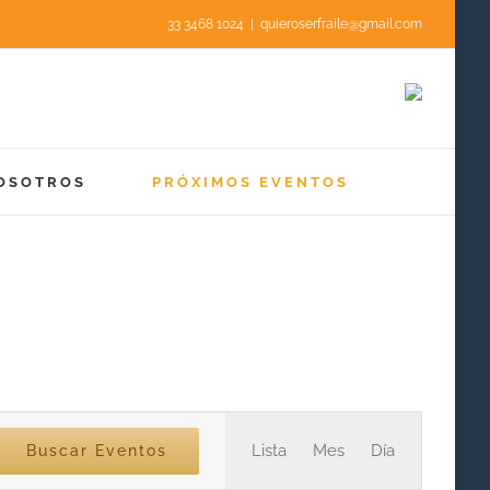
33 3468 1024
|
quieroserfraile@gmail.com
OSOTROS
PRÓXIMOS EVENTOS
Navegación
Lista
Mes
Día
Buscar Eventos
de